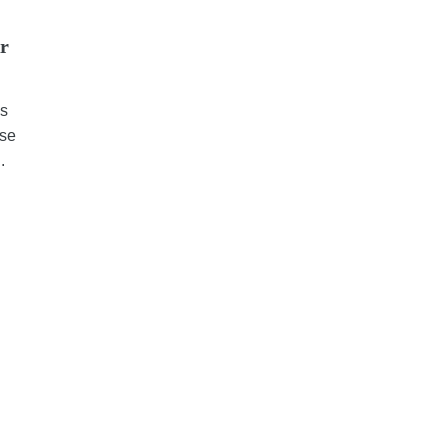
r
os
 se
.