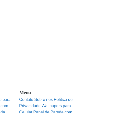
Menu
e para
Contato
Sobre nós
Política de
 com
Privacidade
Wallpapers para
ada
Celular
Papel de Parede com