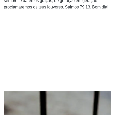
sempre te daremos graças; de geração em geração
proclamaremos os teus louvores. Salmos 79:13. Bom dia!