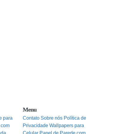
Menu
e para
Contato
Sobre nós
Política de
 com
Privacidade
Wallpapers para
ada
Celular
Papel de Parede com