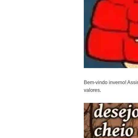
Bem-vindo inverno! Assi
valores.