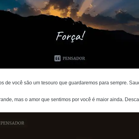
os de você são um tesouro que guardaremos para sempre. Saud
 grande, mas o amor que sentimos por você é maior ainda. Desc