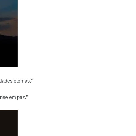
ades eternas.”
anse em paz.”