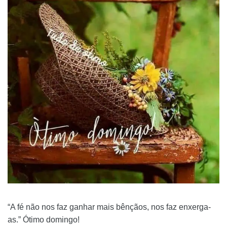
“A fé não nos faz ganhar mais bênçãos, nos faz enxerga-
as.” Ótimo domingo!