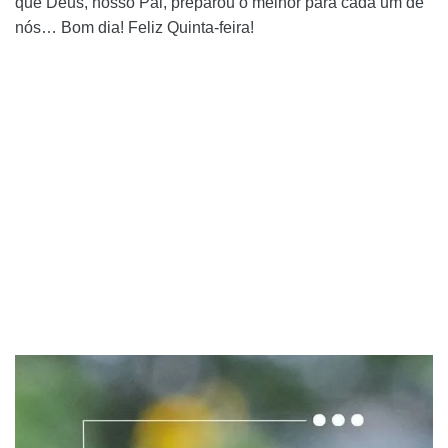
que Deus, nosso Pai, preparou o melhor para cada um de
nós… Bom dia! Feliz Quinta-feira!