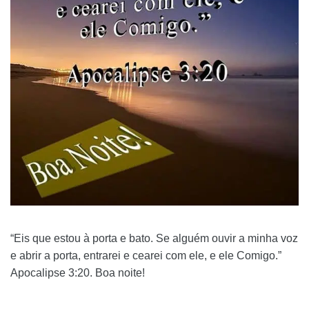
“Eis que estou à porta e bato. Se alguém ouvir a minha voz
e abrir a porta, entrarei e cearei com ele, e ele Comigo.”
Apocalipse 3:20. Boa noite!