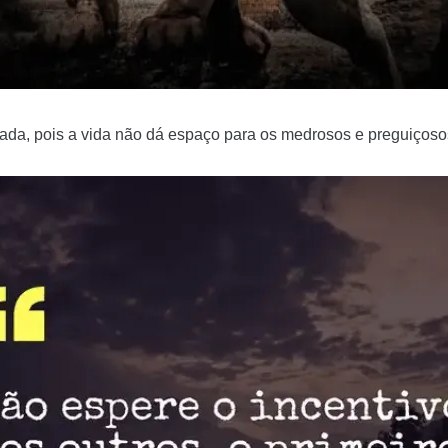
ada, pois a vida não dá espaço para os medrosos e preguiços